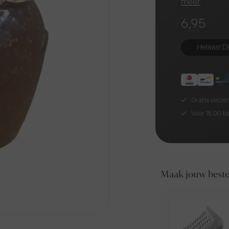
meer
6,95
Helaas! Di
Gratis verze
Voor 15.00 b
Maak jouw bestel