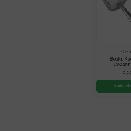
Over
Boska Ka
Copenh
9,9
In winke