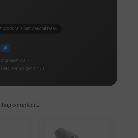
t product is niet beschikbaar.
nding vanaf €50,-
esteld, overmorgen in huis
ling compleet...