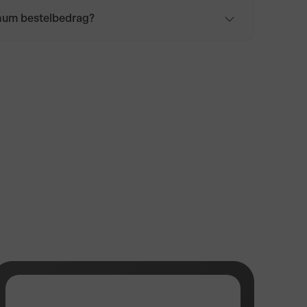
imum bestelbedrag?
nimum bestelbedrag. De bezorgkosten voor
ragen €6,95. Voor België, Duitsland en
agen de bezorgkosten €9,95. Bij bestellingen
 zijn de verzendkosten gratis voor Nederland,
nd en Frankrijk.