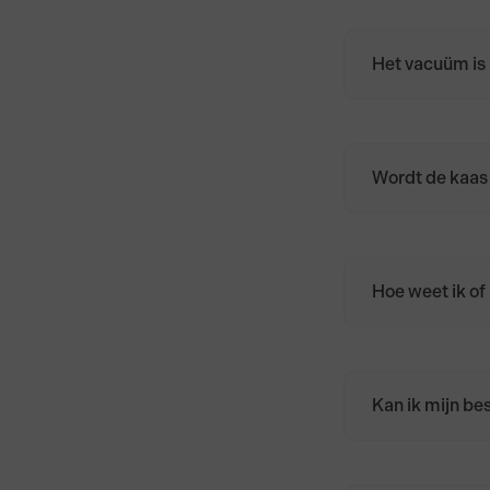
Het vacuüm is 
Geen zorgen. D
Dep de kaas d
kaaspapier, ba
kaas daarna in
Wordt de kaas
Ja. Alle kazen
Hoe weet ik of 
Zodra de beste
een bevestigin
Kan ik mijn be
Zodra de beste
geannuleerd. W
ook, toch ann