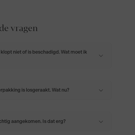
lde vragen
 klopt niet of is beschadigd. Wat moet ik
op via klantenservice@biologischekaas.nl of
401 4964.
pakking is losgeraakt. Wat nu?
s opnieuw in kaaspapier of bakpapier en
 de koelkast.
ochtig aangekomen. Is dat erg?
eratuurverschillen tijdens transport kan kaas