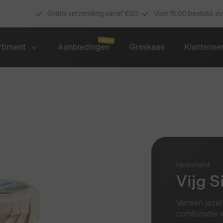
Gratis verzending vanaf €50,-
Voor 15.00 besteld, o
rtiment
Aanbiedingen
Graskaas
Klantense
Nederland
Vijg S
Verwen jezel
combinatie v