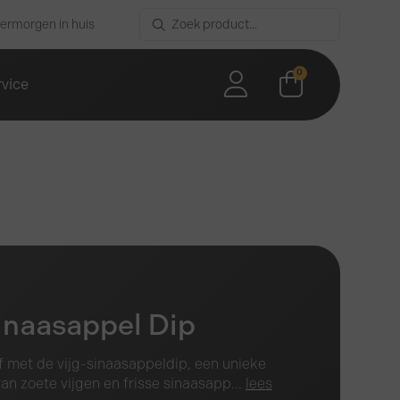
vermorgen in huis
0
rvice
inaasappel Dip
f met de vijg-sinaasappeldip, een unieke
an zoete vijgen en frisse sinaasapp...
lees