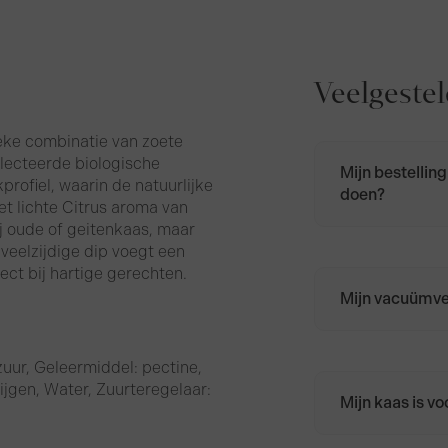
Veelgeste
ieke combinatie van zoete
electeerde biologische
Mijn bestelling
rofiel, waarin de natuurlijke
doen?
t lichte Citrus aroma van
Neem contact 
ij oude of geitenkaas, maar
bel naar 085 
veelzijdige dip voegt een
fect bij hartige gerechten.
Mijn vacuümver
Wikkel de kaa
bewaar hem in
zuur, Geleermiddel: pectine,
ijgen, Water, Zuurteregelaar:
Mijn kaas is v
Nee. Door temp
wat zweten.