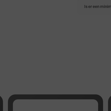
Is er een min
Er is geen mi
Nederland bed
Frankrijk bedr
boven de €50,-
België, Duitsla