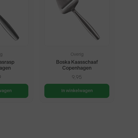
ig
Overig
asrasp
Boska Kaasschaaf
agen
Copenhagen
9
9,95
lwagen
In winkelwagen