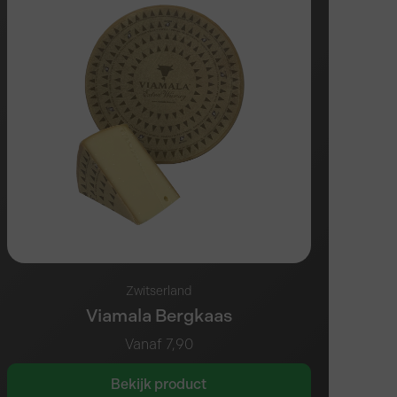
Zwitserland
Viamala Bergkaas
Vanaf
7,90
Bekijk product