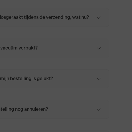
losgeraakt tijdens de verzending, wat nu?
e kaas is meestal nog prima te gebruiken.
roog met keukenpapier en wikkel deze in
kpapier of een licht vochtige doek. Bewaar de
 de koelkast, bij voorkeur in de groentelade.
 vacuüm verpakt?
 worden bij ons vacuüm verpakt.
mijn bestelling is gelukt?
lling is afgerond, en is afgerekend, ontvang je
gsmail in het door jou opgegeven mailadres.
stelling nog annuleren?
lling is geplaatst, kan deze niet meer worden
il je de bestelling, om wat voor reden dan
uleren? Neem dan
contact
met ons op.