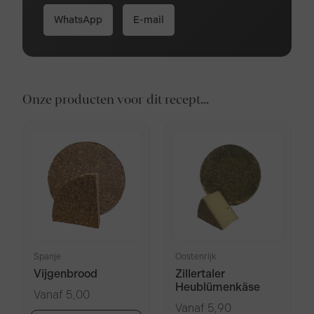
WhatsApp
E-mail
Onze producten voor dit recept...
Spanje
Oostenrijk
Vijgenbrood
Zillertaler
Heublümenkäse
Vanaf
5,00
Vanaf
5,90