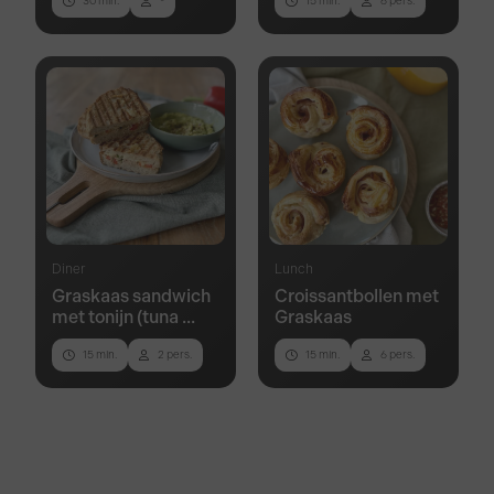
30 min.
-
15 min.
6 pers.
Diner
Lunch
Graskaas sandwich
Croissantbollen met
met tonijn (tuna ...
Graskaas
15 min.
2 pers.
15 min.
6 pers.