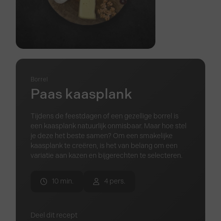
Borrel
Paas kaasplank
Tijdens de feestdagen of een gezellige borrel is
een kaasplank natuurlijk onmisbaar. Maar hoe stel
je deze het beste samen? Om een smakelijke
kaasplank te creëren, is het van belang om een
variatie aan kazen en bijgerechten te selecteren.
10 min.
4 pers.
Deel dit recept