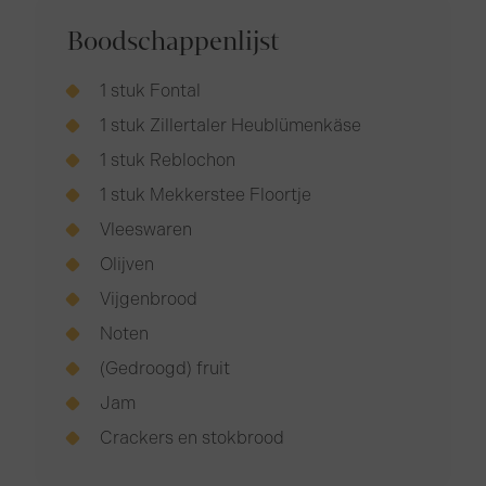
Boodschappenlijst
1 stuk Fontal
1 stuk Zillertaler Heublümenkäse
1 stuk Reblochon
1 stuk Mekkerstee Floortje
Vleeswaren
Olijven
Vijgenbrood
Noten
(Gedroogd) fruit
Jam
Crackers en stokbrood