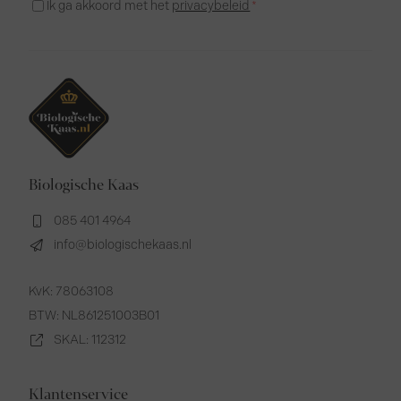
Instemming
Ik ga akkoord met het
privacybeleid
*
*
Biologische Kaas
085 401 4964
info@biologischekaas.nl
KvK: 78063108
BTW: NL861251003B01
SKAL: 112312
Klantenservice