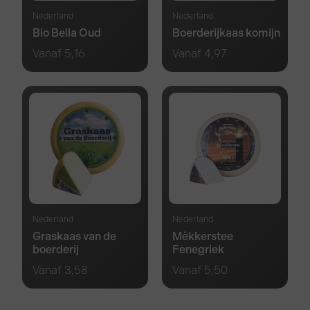
Nederland
Nederland
Bio Bella Oud
Boerderijkaas komijn
Vanaf
5,16
Vanaf
4,97
Nederland
Nederland
Graskaas van de
Mèkkerstee
boerderij
Fenegriek
Vanaf
3,58
Vanaf
5,50