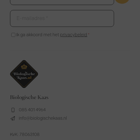
E-
mailadres
*
Instemming
Ik ga akkoord met het
privacybeleid
*
*
Biologische Kaas
085 401 4964
info@biologischekaas.nl
KvK: 78063108