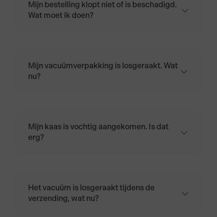
Mijn bestelling klopt niet of is beschadigd.
Wat moet ik doen?
Neem contact op via
klantenservice@biologischekaas.nl of bel
naar 085 401 4964.
Mijn vacuümverpakking is losgeraakt. Wat
nu?
Wikkel de kaas opnieuw in kaaspapier of
bakpapier en bewaar hem in de koelkast.
Mijn kaas is vochtig aangekomen. Is dat
erg?
Nee. Door temperatuurverschillen tijdens
transport kan kaas wat zweten.
Het vacuüm is losgeraakt tijdens de
verzending, wat nu?
Geen zorgen. De kaas is meestal nog prima