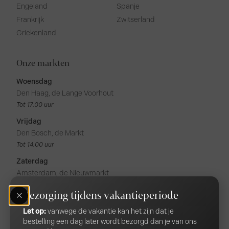
Engeland
Spanje
Frankrijk
Zwitserland
Griekenland
Onze markten
Woensdag
Den Haag, de Lange Voorhout
Tot 17.00 uur
Vrijdag
Den Bosch, de Markt
Tot 14.00 uur
Zaterdag
Amsterdam, de Nieuwmarkt
Tot 17.00 uur
Bezorging tijdens vakantieperiode
Amsterdam, de Noordermarkt
Tot 17.00 uur
Let op:
vanwege de vakantie kan het zijn dat je
bestelling een dag later wordt bezorgd dan je van ons