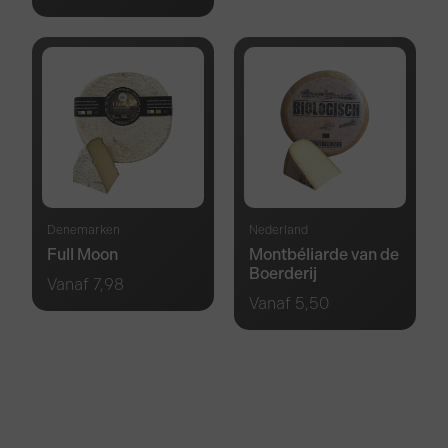
Denemarken
Nederland
Full Moon
Montbéliarde van de
Boerderij
Vanaf
7,98
Vanaf
5,50