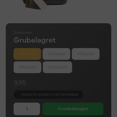
Denemarken
Grubelagret
200 gram
300 gram
400 gram
500 gram
1000 gram
3,95
Helaas! Dit product is niet beschikbaar.
In winkelwagen