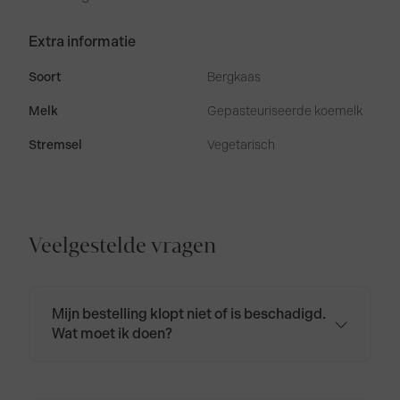
Extra informatie
Soort
Bergkaas
Melk
Gepasteuriseerde koemelk
Stremsel
Vegetarisch
Veelgestelde vragen
Mijn bestelling klopt niet of is beschadigd.
Wat moet ik doen?
Neem contact op via
klantenservice@biologischekaas.nl of bel
naar 085 401 4964.