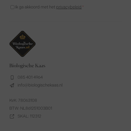
Instemming
Ik ga akkoord met het
privacybeleid
*
*
Biologische Kaas
085 401 4964
info@biologischekaas.nl
KvK: 78063108
BTW: NL861251003B01
SKAL: 112312