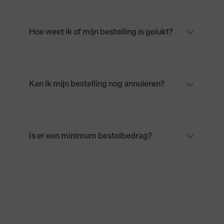
verpakt.
Hoe weet ik of mijn bestelling is gelukt?
Zodra de bestelling is afgerond, en is
afgerekend, ontvang je een
bevestigingsmail in het door jou opgegeven
mailadres.
Kan ik mijn bestelling nog annuleren?
Zodra de bestelling is geplaatst, kan deze
niet meer worden geannuleerd. Wil je de
bestelling, om wat voor reden dan ook, toch
annuleren? Neem dan
contact
met ons op.
Is er een minimum bestelbedrag?
Er is geen minimum bestelbedrag. De
bezorgkosten voor Nederland bedragen
€6,95. Voor België, Duitsland en Frankrijk
bedragen de bezorgkosten €9,95. Bij
bestellingen boven de €50,- zijn de
verzendkosten gratis voor Nederland,
België, Duitsland en Frankrijk.