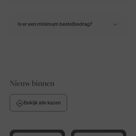
niet meer worden geannuleerd. Wil je de
bestelling, om wat voor reden dan ook, toch
annuleren? Neem dan
contact
met ons op.
Is er een minimum bestelbedrag?
Er is geen minimum bestelbedrag. De
bezorgkosten voor Nederland bedragen
€6,95. Voor België, Duitsland en Frankrijk
bedragen de bezorgkosten €9,95. Bij
bestellingen boven de €50,- zijn de
verzendkosten gratis voor Nederland,
België, Duitsland en Frankrijk.
Nieuw binnen
Bekijk alle kazen