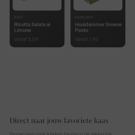
Italië
Nederland
Ricotta Salata al
Hooidammer Groene
Limone
Pesto
Vanaf
5,59
Vanaf
7,45
Direct naar jouw favoriete kaas
Binnen een paar klikken bestel jij de lekkerste