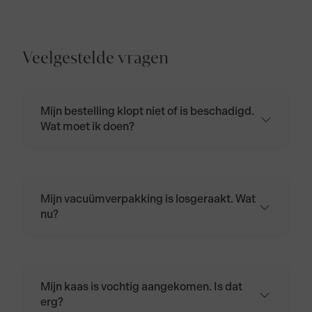
Veelgestelde vragen
Mijn bestelling klopt niet of is beschadigd.
Wat moet ik doen?
Neem contact op via
klantenservice@biologischekaas.nl of bel
naar 085 401 4964.
Mijn vacuümverpakking is losgeraakt. Wat
nu?
Wikkel de kaas opnieuw in kaaspapier of
bakpapier en bewaar hem in de koelkast.
Mijn kaas is vochtig aangekomen. Is dat
erg?