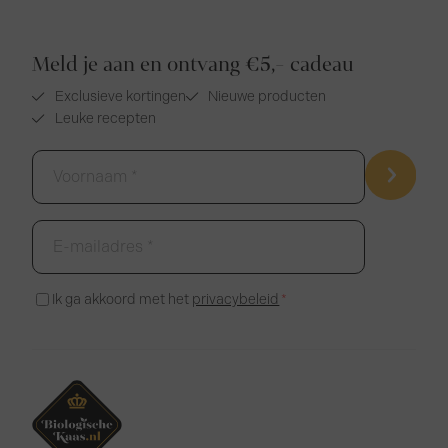
Meld je aan en ontvang €5,- cadeau
Exclusieve kortingen
Nieuwe producten
Leuke recepten
Voornaam
*
E-
mailadres
*
Instemming
Ik ga akkoord met het
privacybeleid
*
*