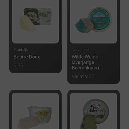
Frankrijk
Nederland
Beurre Doux
Wilde Weide
Overjarige
5,95
Boerenkaas (...
Vanaf
9,37