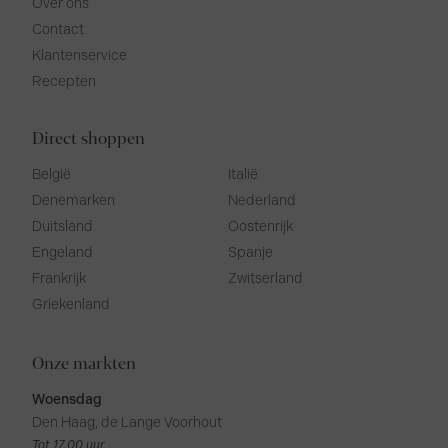
Over ons
Contact
Klantenservice
Recepten
Direct shoppen
België
Italië
Denemarken
Nederland
Duitsland
Oostenrijk
Engeland
Spanje
Frankrijk
Zwitserland
Griekenland
Onze markten
Woensdag
Den Haag, de Lange Voorhout
Tot 17.00 uur