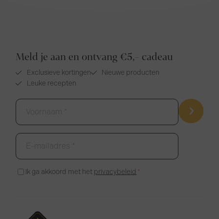
Meld je aan en ontvang €5,- cadeau
Exclusieve kortingen
Nieuwe producten
Leuke recepten
Voornaam
*
E-
mailadres
*
Instemming
Ik ga akkoord met het
privacybeleid
*
*