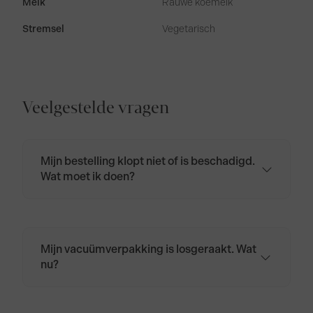
Melk
Rauwe koemelk
Stremsel
Vegetarisch
Veelgestelde vragen
Mijn bestelling klopt niet of is beschadigd.
Wat moet ik doen?
Neem contact op via
klantenservice@biologischekaas.nl of bel
naar 085 401 4964.
Mijn vacuümverpakking is losgeraakt. Wat
nu?
Wikkel de kaas opnieuw in kaaspapier of
bakpapier en bewaar hem in de koelkast.