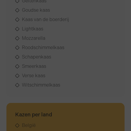
Geitenkaas
Goudse kaas
Kaas van de boerderij
Lightkaas
Mozzarella
Roodschimmelkaas
Schapenkaas
Smeerkaas
Verse kaas
Witschimmelkaas
Kazen per land
België