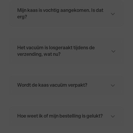
Mijn kaas is vochtig aangekomen. Is dat
erg?
Nee. Door temperatuurverschillen tijdens
transport kan kaas wat zweten.
Het vacuüm is losgeraakt tijdens de
verzending, wat nu?
Geen zorgen. De kaas is meestal nog prima
te gebruiken. Dep de kaas droog met
keukenpapier en wikkel deze in kaaspapier,
bakpapier of een licht vochtige doek.
Wordt de kaas vacuüm verpakt?
Bewaar de kaas daarna in de koelkast, bij
Ja. Alle kazen worden bij ons vacuüm
voorkeur in de groentelade.
verpakt.
Hoe weet ik of mijn bestelling is gelukt?
Zodra de bestelling is afgerond, en is
afgerekend, ontvang je een