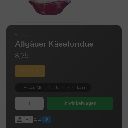
Duitsland
Allgäuer Käsefondue
8,95
300 gram
Helaas! Dit product is niet beschikbaar.
In winkelwagen