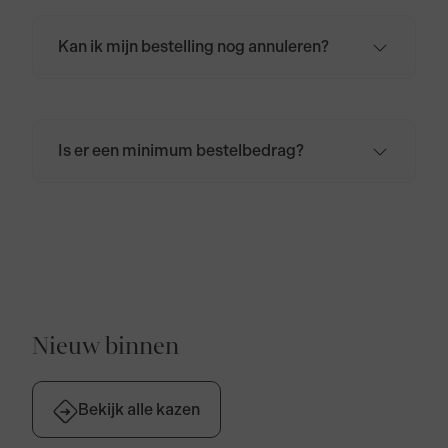
bevestigingsmail in het door jou opgegeven
mailadres.
Kan ik mijn bestelling nog annuleren?
Zodra de bestelling is geplaatst, kan deze
niet meer worden geannuleerd. Wil je de
bestelling, om wat voor reden dan ook, toch
annuleren? Neem dan
contact
met ons op.
Is er een minimum bestelbedrag?
Er is geen minimum bestelbedrag. De
bezorgkosten voor Nederland bedragen
€6,95. Voor België, Duitsland en Frankrijk
bedragen de bezorgkosten €9,95. Bij
bestellingen boven de €50,- zijn de
verzendkosten gratis voor Nederland,
België, Duitsland en Frankrijk.
Nieuw binnen
Bekijk alle kazen