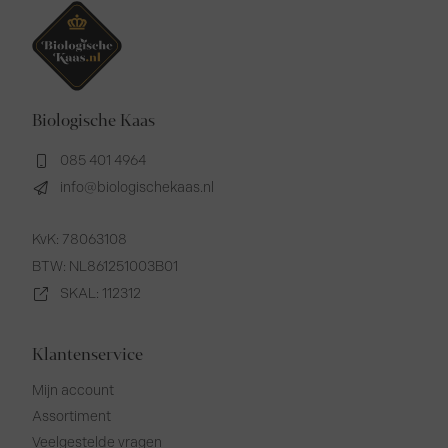
Biologische Kaas
085 401 4964
info@biologischekaas.nl
KvK: 78063108
BTW: NL861251003B01
SKAL: 112312
Klantenservice
Mijn account
Assortiment
Veelgestelde vragen