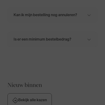
afgerekend, ontvang je een
bevestigingsmail in het door jou opgegeven
mailadres.
Kan ik mijn bestelling nog annuleren?
Zodra de bestelling is geplaatst, kan deze
niet meer worden geannuleerd. Wil je de
bestelling, om wat voor reden dan ook, toch
annuleren? Neem dan
contact
met ons op.
Is er een minimum bestelbedrag?
Er is geen minimum bestelbedrag. De
bezorgkosten voor Nederland bedragen
€6,95. Voor België, Duitsland en Frankrijk
bedragen de bezorgkosten €9,95. Bij
bestellingen boven de €50,- zijn de
verzendkosten gratis voor Nederland,
België, Duitsland en Frankrijk.
Nieuw binnen
Bekijk alle kazen