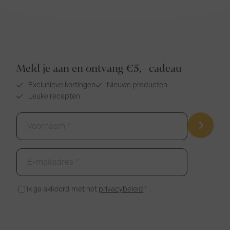
Meld je aan en ontvang €5,- cadeau
Exclusieve kortingen
Nieuwe producten
Leuke recepten
Voornaam
*
E-
mailadres
*
Instemming
Ik ga akkoord met het
privacybeleid
*
*