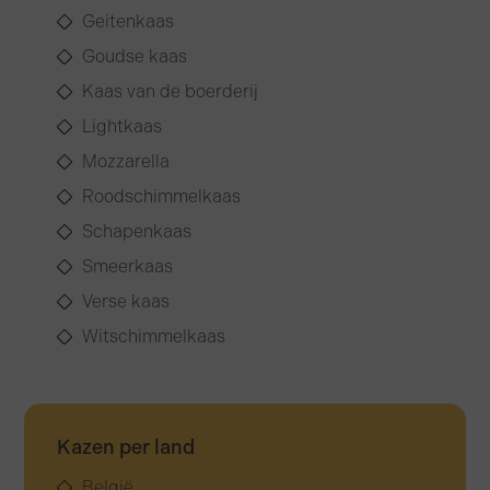
Geitenkaas
Goudse kaas
Kaas van de boerderij
Lightkaas
Mozzarella
Roodschimmelkaas
Schapenkaas
Smeerkaas
Verse kaas
Witschimmelkaas
Kazen per land
België