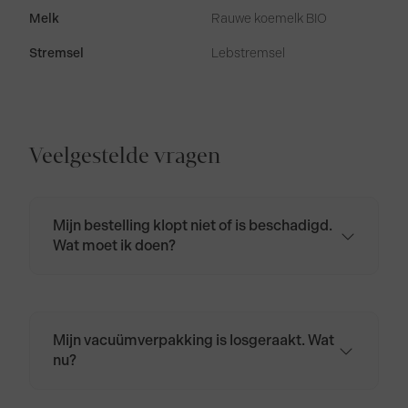
Melk
Rauwe koemelk BIO
Stremsel
Lebstremsel
Veelgestelde vragen
Mijn bestelling klopt niet of is beschadigd.
Wat moet ik doen?
Neem contact op via
klantenservice@biologischekaas.nl of bel
naar 085 401 4964.
Mijn vacuümverpakking is losgeraakt. Wat
nu?
Wikkel de kaas opnieuw in kaaspapier of
bakpapier en bewaar hem in de koelkast.