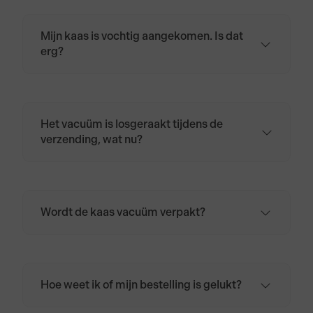
Mijn kaas is vochtig aangekomen. Is dat
erg?
Nee. Door temperatuurverschillen tijdens
transport kan kaas wat zweten.
Het vacuüm is losgeraakt tijdens de
verzending, wat nu?
Geen zorgen. De kaas is meestal nog prima
te gebruiken. Dep de kaas droog met
keukenpapier en wikkel deze in kaaspapier,
bakpapier of een licht vochtige doek.
Wordt de kaas vacuüm verpakt?
Bewaar de kaas daarna in de koelkast, bij
Ja. Alle kazen worden bij ons vacuüm
voorkeur in de groentelade.
verpakt.
Hoe weet ik of mijn bestelling is gelukt?
Zodra de bestelling is afgerond, en is