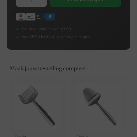
Gratis verzending vanaf €50,-
Voor 15.00 besteld, overmorgen in huis
Maak jouw bestelling compleet...