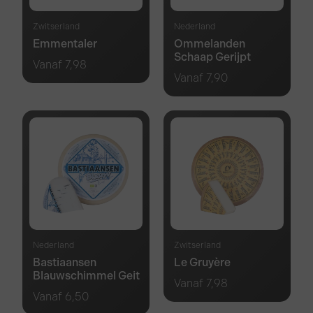
Zwitserland
Nederland
Emmentaler
Ommelanden
Schaap Gerijpt
Vanaf
7,98
Vanaf
7,90
Nederland
Zwitserland
Bastiaansen
Le Gruyère
Blauwschimmel Geit
Vanaf
7,98
Vanaf
6,50