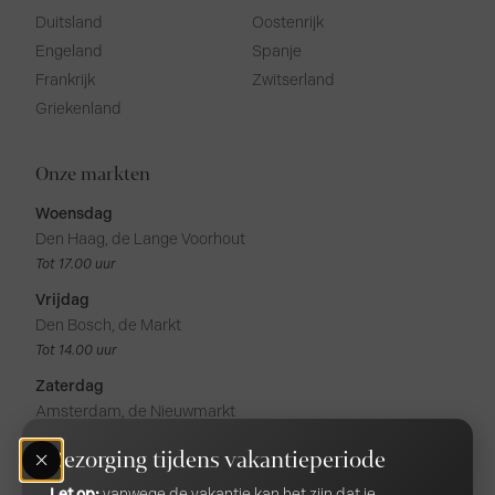
Duitsland
Oostenrijk
Engeland
Spanje
Frankrijk
Zwitserland
Griekenland
Onze markten
Woensdag
Den Haag, de Lange Voorhout
Tot 17.00 uur
Vrijdag
Den Bosch, de Markt
Tot 14.00 uur
Zaterdag
Amsterdam, de Nieuwmarkt
Tot 17.00 uur
Bezorging tijdens vakantieperiode
Amsterdam, de Noordermarkt
Tot 17.00 uur
Let op:
vanwege de vakantie kan het zijn dat je