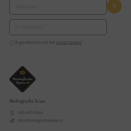
Voornaam
*
E-
mailadres
*
Instemming
Ik ga akkoord met het
privacybeleid
*
*
Biologische Kaas
085 401 4964
info@biologischekaas.nl