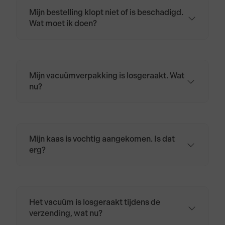
Mijn bestelling klopt niet of is beschadigd.
Wat moet ik doen?
Neem contact op via
klantenservice@biologischekaas.nl of bel
naar 085 401 4964.
Mijn vacuümverpakking is losgeraakt. Wat
nu?
Wikkel de kaas opnieuw in kaaspapier of
bakpapier en bewaar hem in de koelkast.
Mijn kaas is vochtig aangekomen. Is dat
erg?
Nee. Door temperatuurverschillen tijdens
transport kan kaas wat zweten.
Het vacuüm is losgeraakt tijdens de
verzending, wat nu?
Geen zorgen. De kaas is meestal nog prima