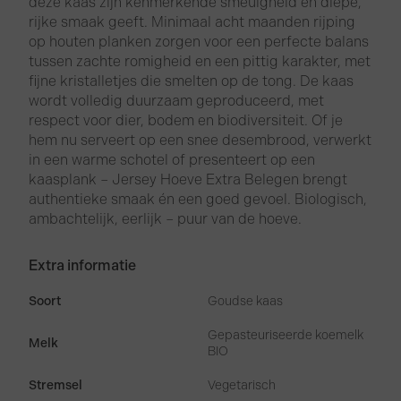
deze kaas zijn kenmerkende smeuïgheid en diepe,
rijke smaak geeft. Minimaal acht maanden rijping
op houten planken zorgen voor een perfecte balans
tussen zachte romigheid en een pittig karakter, met
fijne kristalletjes die smelten op de tong. De kaas
wordt volledig duurzaam geproduceerd, met
respect voor dier, bodem en biodiversiteit. Of je
hem nu serveert op een snee desembrood, verwerkt
in een warme schotel of presenteert op een
kaasplank – Jersey Hoeve Extra Belegen brengt
authentieke smaak én een goed gevoel. Biologisch,
ambachtelijk, eerlijk – puur van de hoeve.
Extra informatie
Soort
Goudse kaas
Gepasteuriseerde koemelk
Melk
BIO
Stremsel
Vegetarisch