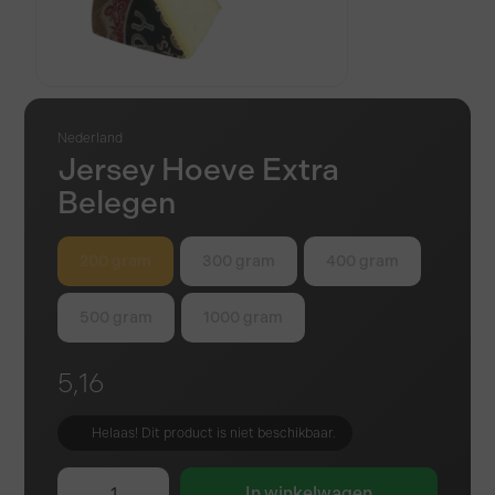
Nederland
Jersey Hoeve Extra
Belegen
200 gram
300 gram
400 gram
500 gram
1000 gram
5,16
Helaas! Dit product is niet beschikbaar.
In winkelwagen