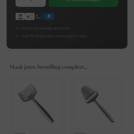
Gratis verzending vanaf €50,-
Voor 15.00 besteld, overmorgen in huis
Maak jouw bestelling compleet...