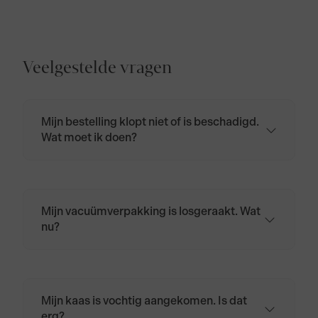
Veelgestelde vragen
Mijn bestelling klopt niet of is beschadigd.
Wat moet ik doen?
Neem contact op via
klantenservice@biologischekaas.nl of bel
naar 085 401 4964.
Mijn vacuümverpakking is losgeraakt. Wat
nu?
Wikkel de kaas opnieuw in kaaspapier of
bakpapier en bewaar hem in de koelkast.
Mijn kaas is vochtig aangekomen. Is dat
erg?