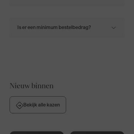
Zodra de bestelling is geplaatst, kan deze
niet meer worden geannuleerd. Wil je de
bestelling, om wat voor reden dan ook, toch
annuleren? Neem dan
contact
met ons op.
Is er een minimum bestelbedrag?
Er is geen minimum bestelbedrag. De
bezorgkosten voor Nederland bedragen
€6,95. Voor België, Duitsland en Frankrijk
bedragen de bezorgkosten €9,95. Bij
bestellingen boven de €50,- zijn de
verzendkosten gratis voor Nederland,
België, Duitsland en Frankrijk.
Nieuw binnen
Bekijk alle kazen