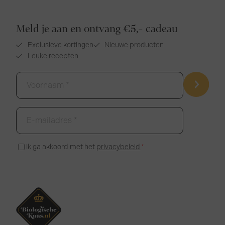
Meld je aan en ontvang €5,- cadeau
Exclusieve kortingen
Nieuwe producten
Leuke recepten
Voornaam
*
E-
mailadres
*
Instemming
Ik ga akkoord met het
privacybeleid
*
*