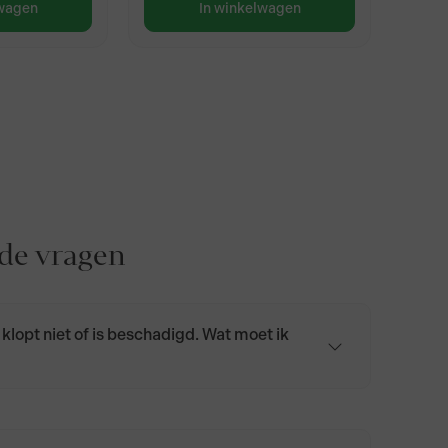
lwagen
In winkelwagen
lde vragen
 klopt niet of is beschadigd. Wat moet ik
op via klantenservice@biologischekaas.nl of
401 4964.