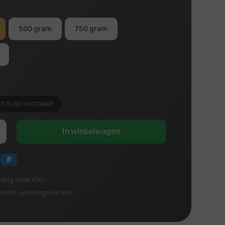
500 gram
750 gram
t is op voorraad!
In winkelwagen
nding vanaf €50,-
esteld, overmorgen in huis