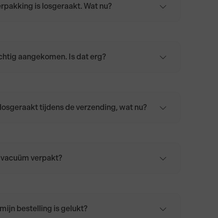
pakking is losgeraakt. Wat nu?
s opnieuw in kaaspapier of bakpapier en
 de koelkast.
ochtig aangekomen. Is dat erg?
eratuurverschillen tijdens transport kan kaas
losgeraakt tijdens de verzending, wat nu?
e kaas is meestal nog prima te gebruiken.
roog met keukenpapier en wikkel deze in
kpapier of een licht vochtige doek. Bewaar de
 de koelkast, bij voorkeur in de groentelade.
 vacuüm verpakt?
 worden bij ons vacuüm verpakt.
mijn bestelling is gelukt?