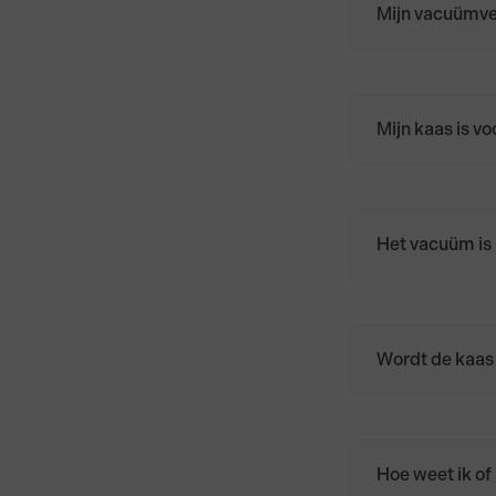
Mijn vacuümver
Wikkel de kaa
bewaar hem in
Mijn kaas is v
Nee. Door temp
wat zweten.
Het vacuüm is 
Geen zorgen. D
Dep de kaas d
kaaspapier, ba
kaas daarna in
Wordt de kaas
Ja. Alle kazen
Hoe weet ik of 