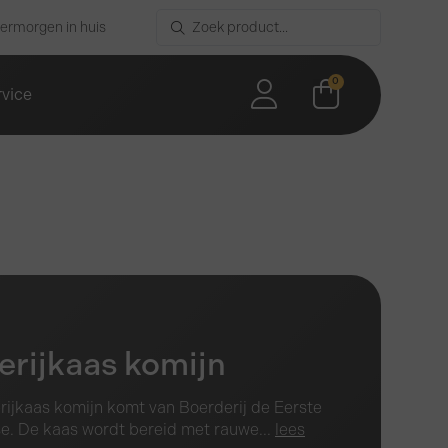
vermorgen in huis
0
rvice
erijkaas komijn
ijkaas komijn komt van Boerderij de Eerste
e. De kaas wordt bereid met rauwe...
lees