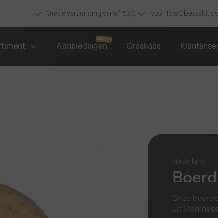
Gratis verzending vanaf €50,-
Voor 15.00 besteld, o
rtiment
Aanbiedingen
Graskaas
Klantense
Nederland
Boerd
Onze boerder
uit Markness