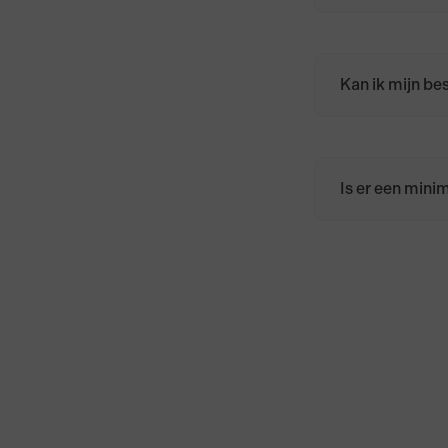
Zodra de beste
een bevestigin
Kan ik mijn be
Zodra de beste
geannuleerd. W
ook, toch ann
Is er een min
Er is geen mi
Nederland bed
Frankrijk bedr
boven de €50,-
België, Duitsla