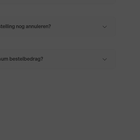
lling is afgerond, en is afgerekend, ontvang je
gsmail in het door jou opgegeven mailadres.
stelling nog annuleren?
lling is geplaatst, kan deze niet meer worden
il je de bestelling, om wat voor reden dan
uleren? Neem dan
contact
met ons op.
imum bestelbedrag?
nimum bestelbedrag. De bezorgkosten voor
ragen €6,95. Voor België, Duitsland en
agen de bezorgkosten €9,95. Bij bestellingen
 zijn de verzendkosten gratis voor Nederland,
nd en Frankrijk.