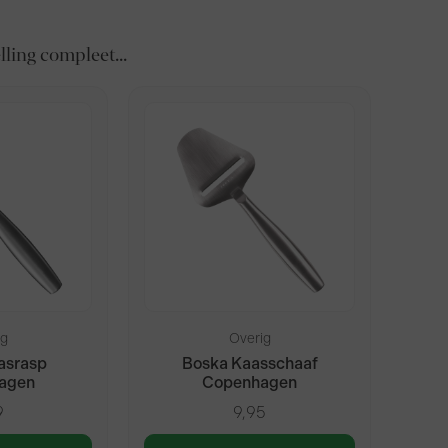
ling compleet...
ig
Overig
asrasp
Boska Kaasschaaf
agen
Copenhagen
9
9,95