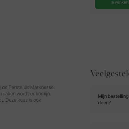
In winke
Veelgeste
 de Eerste uit Marknesse.
t maken wordt er komijn
Mijn bestelling
t. Deze kaas is ook
doen?
Neem contact 
bel naar 085 