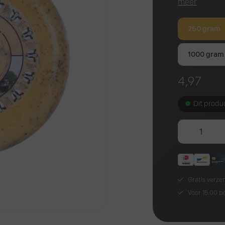
meer
250 gram
1000 gram
4,97
Dit produc
Gratis verze
Voor 15.00 b