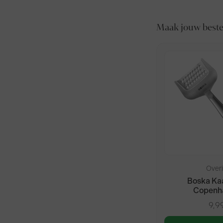
Maak jouw bestel
Over
Boska Ka
Copenh
9,9