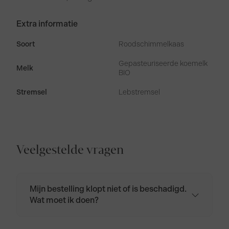
Extra informatie
Soort
Roodschimmelkaas
Gepasteuriseerde koemelk
Melk
BIO
Stremsel
Lebstremsel
Veelgestelde vragen
Mijn bestelling klopt niet of is beschadigd.
Wat moet ik doen?
Neem contact op via
klantenservice@biologischekaas.nl of bel