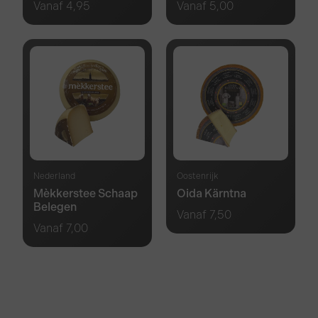
Vanaf
4,95
Vanaf
5,00
Nederland
Oostenrijk
Mèkkerstee Schaap
Oida Kärntna
Belegen
Vanaf
7,50
Vanaf
7,00