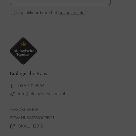
*
Instemming
Ik ga akkoord met het
privacybeleid
*
*
Biologische Kaas
085 401 4964
info@biologischekaas.nl
KvK: 78063108
BTW: NL861251003B01
SKAL: 112312