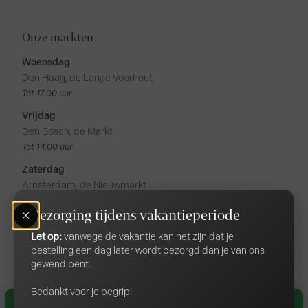
Onze markten
Woensdag
Den Haag, de Lange Voorhout
Tot 17.00 uur
Vrijdag
Den Bosch, de Markt
Tot 14.00 uur
Zaterdag
Amsterdam, de Nieuwmarkt
Tot 17.00 uur
Bezorging tijdens vakantieperiode
Amsterdam, de Noordermarkt
Tot 17.00 uur
Let op:
vanwege de vakantie kan het zijn dat je
bestelling een dag later wordt bezorgd dan je van ons
gewend bent.
Algemene voorwaarden
Privacybeleid
Bedankt voor je begrip!
© 2026 Gerealiseerd door
Online Monkeys
Het graskaas seizoen is weer gestart! Bestel nu!